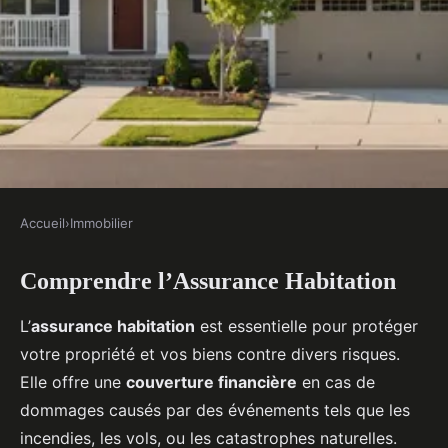
Accueil
›
Immobilier
IMMOBILIER
Comprendre l’Assurance Habitation
Le Compagnon Incontournable
des Assurances Habitation :
L’
assurance habitation
est essentielle pour protéger
Votre Guide Complet
votre propriété et vos biens contre divers risques.
Elle offre une
couverture financière
en cas de
Candice
•
16 février 2025
•
5 min de lecture
dommages causés par des événements tels que les
incendies, les vols, ou les catastrophes naturelles.