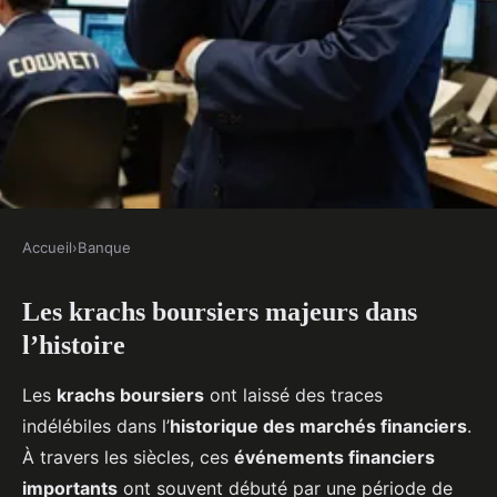
Accueil
›
Banque
BANQUE
Les krachs boursiers majeurs dans
Apprendre de l'histoire : Les
l’histoire
krachs boursiers majeurs et
leurs leçons
Les
krachs boursiers
ont laissé des traces
indélébiles dans l’
historique des marchés financiers
.
Candice
•
18 février 2025
•
7 min de lecture
À travers les siècles, ces
événements financiers
importants
ont souvent débuté par une période de