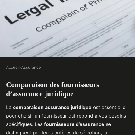
Accueil
›
Assurance
ASSURANCE
Comparaison des fournisseurs
Assurance juridique :
d’assurance juridique
comparaison des fournisseurs
La
comparaison assurance juridique
est essentielle
Candice
•
18 février 2025
•
5 min de lecture
pour choisir un fournisseur qui répond à vos besoins
spécifiques. Les
fournisseurs d’assurance
se
distinguent par leurs critères de sélection, la