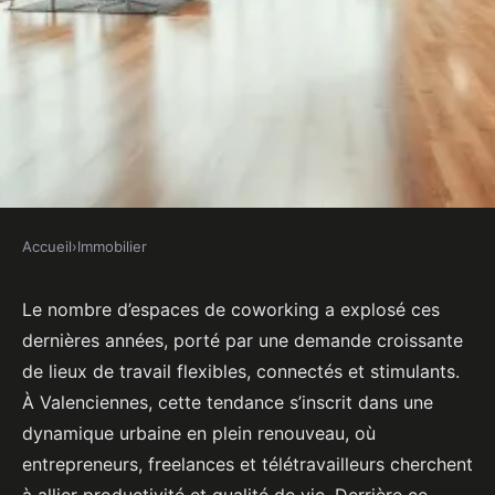
Accueil
›
Immobilier
IMMOBILIER
Top raisons de choisir bloom
Le nombre d’espaces de coworking a explosé ces
dernières années, porté par une demande croissante
coworking à valenciennes
de lieux de travail flexibles, connectés et stimulants.
À Valenciennes, cette tendance s’inscrit dans une
Dulce
•
06/04/2026 08:53
•
9 min de lecture
dynamique urbaine en plein renouveau, où
entrepreneurs, freelances et télétravailleurs cherchent