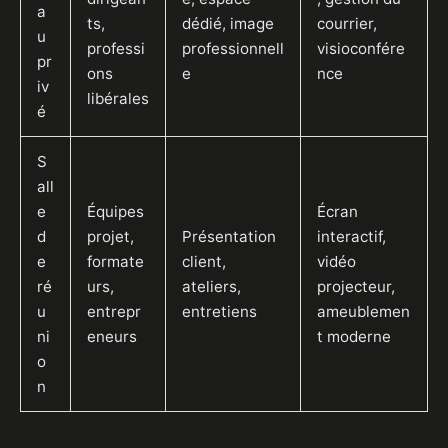
a
ts,
dédié, image
courrier,
u
professi
professionnell
visioconfére
pr
ons
e
nce
iv
libérales
é
S
all
e
Équipes
Écran
d
projet,
Présentation
interactif,
e
formate
client,
vidéo
ré
urs,
ateliers,
projecteur,
u
entrepr
entretiens
ameublemen
ni
eneurs
t moderne
o
n