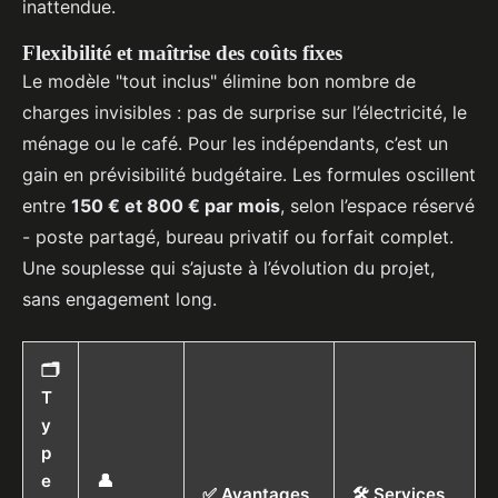
inattendue.
Flexibilité et maîtrise des coûts fixes
Le modèle "tout inclus" élimine bon nombre de
charges invisibles : pas de surprise sur l’électricité, le
ménage ou le café. Pour les indépendants, c’est un
gain en prévisibilité budgétaire. Les formules oscillent
entre
150 € et 800 € par mois
, selon l’espace réservé
- poste partagé, bureau privatif ou forfait complet.
Une souplesse qui s’ajuste à l’évolution du projet,
sans engagement long.
🗂️
T
y
p
e
👤
✅ Avantages
🛠️ Services