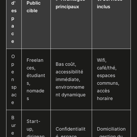
d'
Public
principaux
inclus
es
cible
p
a
c
e
O
Freelan
Wifi,
p
Bas coût,
ces,
café/thé,
e
accessibilité
étudiant
espaces
n
immédiate,
s,
communs,
sp
environneme
nomade
accès
ac
nt dynamique
s
horaire
e
B
Start-
ur
up,
Confidentialit
Domiciliation
e
dirigean
é, espace
, gestion du